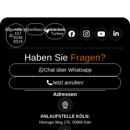
germany@aslitarcanclinic.com
+49
Istanbul,
157
Turkey
9246
9319
Haben Sie
Fragen?
Chat über Whatsapp
Jetzt anrufen!
Adressen
ANLAUFSTELLE KÖLN:
Höninger Weg 176, 50969 Köln