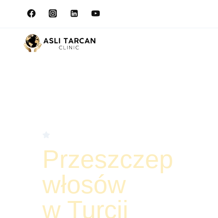
Zaufało nam ponad 50000
klientów
Przeszczep
włosów
w Turcji