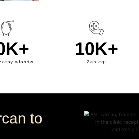
0
K+
10
K+
czepy włosów
Zabiegi
rcan to