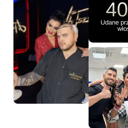
40
Udane pr
wło