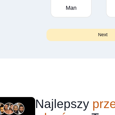
Man
Najlepszy
prz