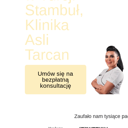
Stambuł,
Klinika
Asli
Tarcan
Umów się na
bezpłatną
konsultację
Zaufało nam tysiące pa