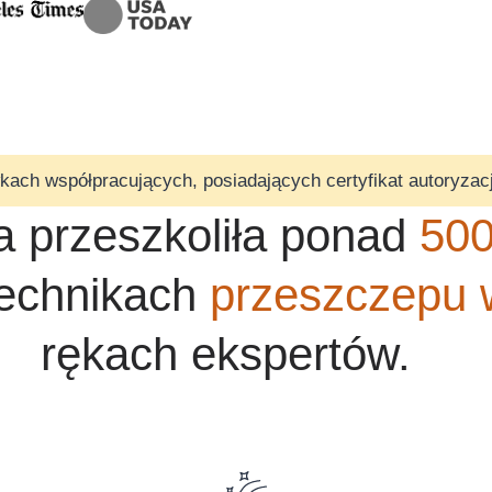
ch współpracujących, posiadających certyfikat autoryzacj
ra przeszkoliła ponad
500
echnikach
przeszczepu 
rękach ekspertów.