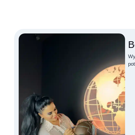
B
Wy
pot