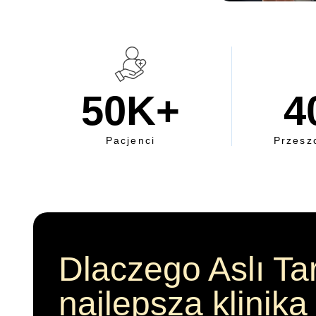
50
K+
4
Pacjenci
Przesz
Dlaczego Aslı Ta
najlepsza klinika