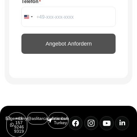
Telefon
*
Vereinigte Staaten von Amerika +1
germany@aslitarcanclinic.com
+49
Istanbul,
157
Turkey
9246
9319