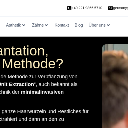
+49 221 9865 5710
germany@
Ästhetik
Zähne
Kontakt
Blog
Über uns
ntation,
te Methode?
nde Methode zur Verpflanzung von
Unit Extraction
”, auch bekannt als
chnik der
minimalinvasiven
o ganze Haarwurzeln und Restliches für
trahiert und dann an den zu