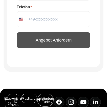
Telefon
*
Vereinigte Staaten von Amerika +1
germany@aslitarcanclinic.com
+49
Istanbul,
157
Turkey
9246