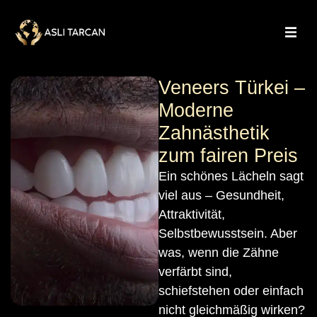
Veneers Türkei –
Moderne
Zahnästhetik
zum fairen Preis
Ein schönes Lächeln sagt
viel aus – Gesundheit,
Attraktivität,
Selbstbewusstsein. Aber
was, wenn die Zähne
verfärbt sind,
schiefstehen oder einfach
nicht gleichmäßig wirken?