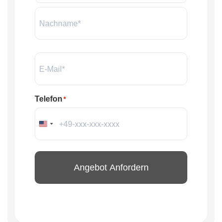
E-
Mail
*
Telefon
*
Vereinigte Staaten von Amerika +1