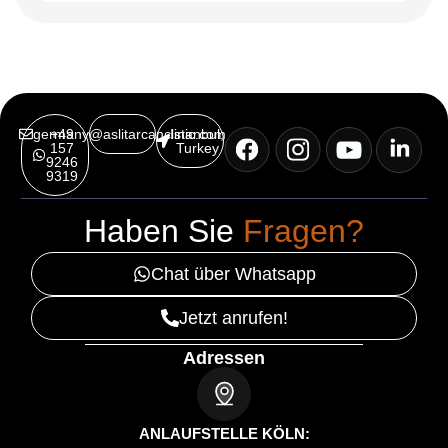
germany@aslitarcanclinic.com
+49
Istanbul,
157
Turkey
9246
9319
Haben Sie
Fragen?
Chat über Whatsapp
Jetzt anrufen!
Adressen
ANLAUFSTELLE KÖLN: