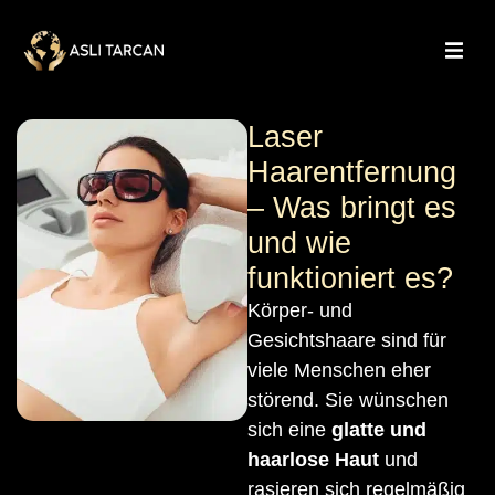
Laser
Haarentfernung
– Was bringt es
und wie
funktioniert es?
Körper- und
Gesichtshaare sind für
viele Menschen eher
störend. Sie wünschen
sich eine
glatte und
haarlose Haut
und
rasieren sich regelmäßig