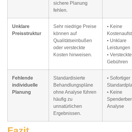
sichere Planung
fehlen.
Unklare
Sehr niedrige Preise
• Keine
Preisstruktur
können auf
Kostenaufst
Qualitätseinbußen
• Unklare
oder versteckte
Leistungen
Kosten hinweisen.
• Versteckte
Gebühren
Fehlende
Standardisierte
• Sofortiger
individuelle
Behandlungspläne
Standardpl
Planung
ohne Analyse führen
• Keine
häufig zu
Spenderber
unnatürlichen
Analyse
Ergebnissen.
Fazit