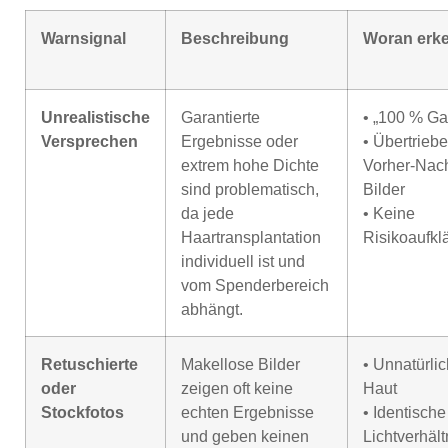
Warnsignal
Beschreibung
Woran erk
Unrealistische
Garantierte
• „100 % Ga
Versprechen
Ergebnisse oder
• Übertrieb
extrem hohe Dichte
Vorher-Nac
sind problematisch,
Bilder
da jede
• Keine
Haartransplantation
Risikoaufkl
individuell ist und
vom Spenderbereich
abhängt.
Retuschierte
Makellose Bilder
• Unnatürlic
oder
zeigen oft keine
Haut
Stockfotos
echten Ergebnisse
• Identische
und geben keinen
Lichtverhält