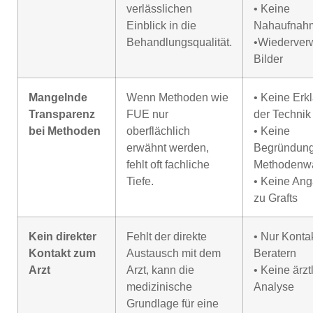
verlässlichen
• Keine
Einblick in die
Nahaufnah
Behandlungsqualität.
•Wiederver
Bilder
Mangelnde
Wenn Methoden wie
• Keine Erk
Transparenz
FUE nur
der Technik
bei Methoden
oberflächlich
• Keine
erwähnt werden,
Begründung
fehlt oft fachliche
Methodenw
Tiefe.
• Keine An
zu Grafts
Kein direkter
Fehlt der direkte
• Nur Kontak
Kontakt zum
Austausch mit dem
Beratern
Arzt
Arzt, kann die
• Keine ärzt
medizinische
Analyse
Grundlage für eine