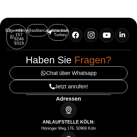
germany@aslitarcanclinic.com
+49
Istanbul,
157
Turkey
9246
9319
Haben Sie
Fragen?
Chat über Whatsapp
Jetzt anrufen!
Adressen
ANLAUFSTELLE KÖLN:
Höninger Weg 176, 50969 Köln