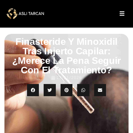
Finasteride Y Minoxidil
Tras Injerto Capilar:
¿merece La Pena Seguir
Con El Tratamiento?
29/01/2026