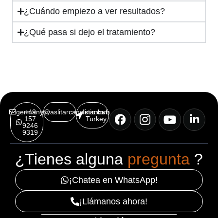
¿Cuándo empiezo a ver resultados?
¿Qué pasa si dejo el tratamiento?
germany@aslitarcanclinic.com
+49
Istanbul,
157
Turkey
9246
9319
¿Tienes alguna
pregunta
?
¡Chatea en WhatsApp!
¡Llámanos ahora!