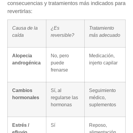
consecuencias y tratamientos más indicados para
revertirlas:
Causa de la
¿Es
Tratamiento
caída
reversible?
más adecuado
Alopecia
No, pero
Medicación,
androgénica
puede
injerto capilar
frenarse
Cambios
Sí, al
Seguimiento
hormonales
regularse las
médico,
hormonas
suplementos
Estrés /
Sí
Reposo,
efluvio
alimentación