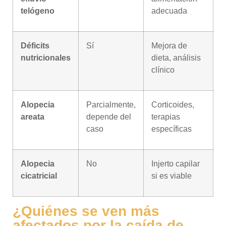
telógeno
adecuada
Déficits
Sí
Mejora de
nutricionales
dieta, análisis
clínico
Alopecia
Parcialmente,
Corticoides,
areata
depende del
terapias
caso
específicas
Alopecia
No
Injerto capilar
cicatricial
si es viable
¿Quiénes se ven más
afectados por la caída de